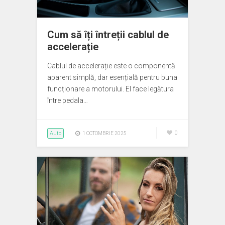
Cum să îți întreții cablul de
accelerație
Cablul de accelerație este o componentă
aparent simplă, dar esențială pentru buna
funcționare a motorului. El face legătura
între pedala…
Auto
0
1 OCTOMBRIE 2025