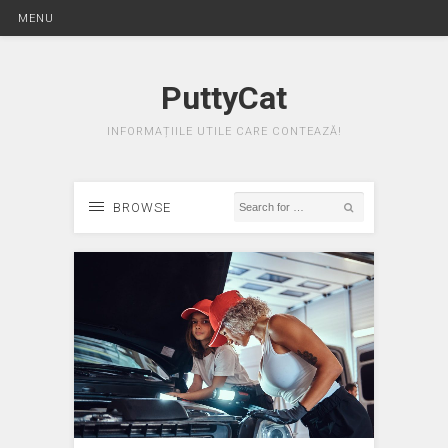
MENU
PuttyCat
INFORMAȚIILE UTILE CARE CONTEAZĂ!
BROWSE