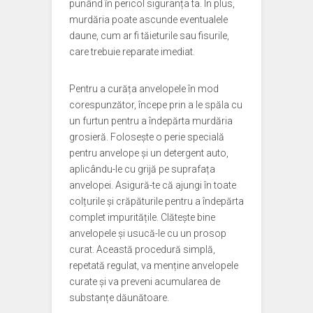
punând în pericol siguranța ta. În plus,
murdăria poate ascunde eventualele
daune, cum ar fi tăieturile sau fisurile,
care trebuie reparate imediat.
Pentru a curăța anvelopele în mod
corespunzător, începe prin a le spăla cu
un furtun pentru a îndepărta murdăria
grosieră. Folosește o perie specială
pentru anvelope și un detergent auto,
aplicându-le cu grijă pe suprafața
anvelopei. Asigură-te că ajungi în toate
colțurile și crăpăturile pentru a îndepărta
complet impuritățile. Clătește bine
anvelopele și usucă-le cu un prosop
curat. Această procedură simplă,
repetată regulat, va menține anvelopele
curate și va preveni acumularea de
substanțe dăunătoare.