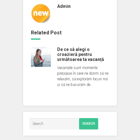
Admin
Related Post
De ce să alegi o
croazieră pentru
următoarea ta vacanță
Vacanțele sunt momente
prețioase în care ne dorim să ne
relaxăm, să explorăm locuri noi
și să ne bucurăm de…
SEARCH