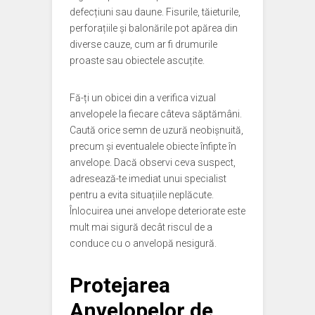
defecțiuni sau daune. Fisurile, tăieturile,
perforațiile și balonările pot apărea din
diverse cauze, cum ar fi drumurile
proaste sau obiectele ascuțite.
Fă-ți un obicei din a verifica vizual
anvelopele la fiecare câteva săptămâni.
Caută orice semn de uzură neobișnuită,
precum și eventualele obiecte înfipte în
anvelope. Dacă observi ceva suspect,
adresează-te imediat unui specialist
pentru a evita situațiile neplăcute.
Înlocuirea unei anvelope deteriorate este
mult mai sigură decât riscul de a
conduce cu o anvelopă nesigură.
Protejarea
Anvelopelor de