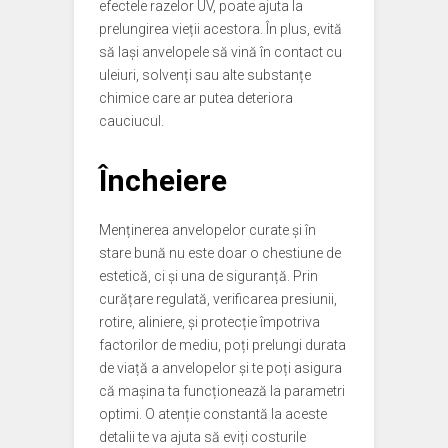
efectele razelor UV, poate ajuta la
prelungirea vieții acestora. În plus, evită
să lași anvelopele să vină în contact cu
uleiuri, solvenți sau alte substanțe
chimice care ar putea deteriora
cauciucul.
Încheiere
Menținerea anvelopelor curate și în
stare bună nu este doar o chestiune de
estetică, ci și una de siguranță. Prin
curățare regulată, verificarea presiunii,
rotire, aliniere, și protecție împotriva
factorilor de mediu, poți prelungi durata
de viață a anvelopelor și te poți asigura
că mașina ta funcționează la parametri
optimi. O atenție constantă la aceste
detalii te va ajuta să eviți costurile