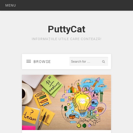
MENU
PuttyCat
INFORMAȚIILE UTILE CARE CONTEAZĂ!
BROWSE