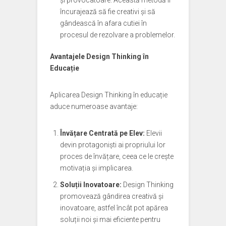
și provocatoare. Această metodă îi
încurajează să fie creativi și să
gândească în afara cutiei în
procesul de rezolvare a problemelor.
Avantajele Design Thinking în
Educație
Aplicarea Design Thinking în educație
aduce numeroase avantaje:
Învățare Centrată pe Elev:
Elevii
devin protagoniști ai propriului lor
proces de învățare, ceea ce le crește
motivația și implicarea.
Soluții Inovatoare:
Design Thinking
promovează gândirea creativă și
inovatoare, astfel încât pot apărea
soluții noi și mai eficiente pentru