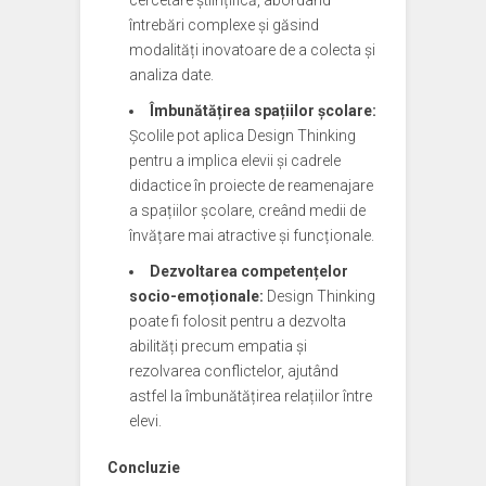
cercetare științifică, abordând
întrebări complexe și găsind
modalități inovatoare de a colecta și
analiza date.
Îmbunătățirea spațiilor școlare:
Școlile pot aplica Design Thinking
pentru a implica elevii și cadrele
didactice în proiecte de reamenajare
a spațiilor școlare, creând medii de
învățare mai atractive și funcționale.
Dezvoltarea competențelor
socio-emoționale:
Design Thinking
poate fi folosit pentru a dezvolta
abilități precum empatia și
rezolvarea conflictelor, ajutând
astfel la îmbunătățirea relațiilor între
elevi.
Concluzie