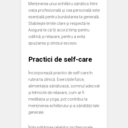
Menținerea unui echilibru sănătos între
viața profesională și cea personală este
esențială pentru bunăstarea ta generală.
Stabilește limite clare și respectă-le.
Asigură-te că îți acorzi timp pentru
odihnă și relaxare, pentru a evita
epuizarea și stresul excesiv.
Practici de self-care
Încorporează practici de self-care în
rutina ta zilnică. Exercițiile fizice,
alimentația sănătoasă, somnul adecvat
și tehnicile de relaxare, cum ar fi
meditația și yoga, pot contribui la
menținerea echilibrului și a sănătății tale
generale.
Îmbunătățirea relațiilor profesionale