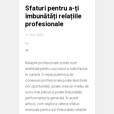
Sfaturi pentru a-ți
îmbunătăți relațiile
profesionale
21 mai 2024
by
Relațiile profesionale solide sunt
esențiale pentru succesul și satisfacția
în carieră. O rețea puternică de
conexiuni profesionale poate deschide
noi oportunități, poate crea un mediu de
lucru mai plăcut și poate îmbunătăți
performanța ta generală. În acest
articol, vom explora câteva sfaturi
esențiale pentru a-ți îmbunătăți relațiile