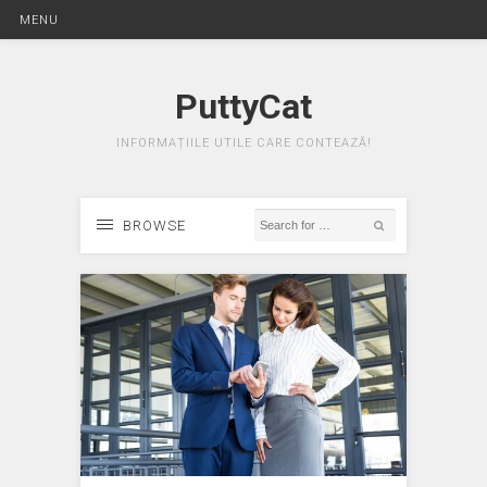
MENU
PuttyCat
INFORMAȚIILE UTILE CARE CONTEAZĂ!
BROWSE