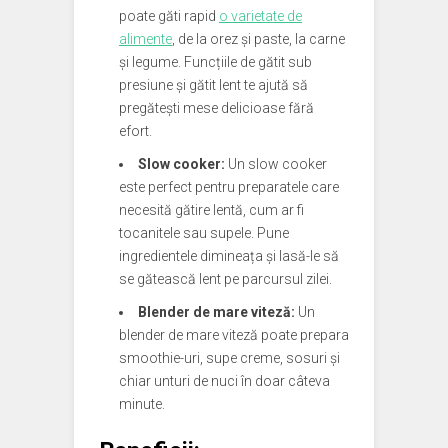
poate găti rapid
o varietate de
alimente
, de la orez și paste, la carne
și legume. Funcțiile de gătit sub
presiune și gătit lent te ajută să
pregătești mese delicioase fără
efort.
Slow cooker:
Un slow cooker
este perfect pentru preparatele care
necesită gătire lentă, cum ar fi
tocanitele sau supele. Pune
ingredientele dimineața și lasă-le să
se gătească lent pe parcursul zilei.
Blender de mare viteză:
Un
blender de mare viteză poate prepara
smoothie-uri, supe creme, sosuri și
chiar unturi de nuci în doar câteva
minute.