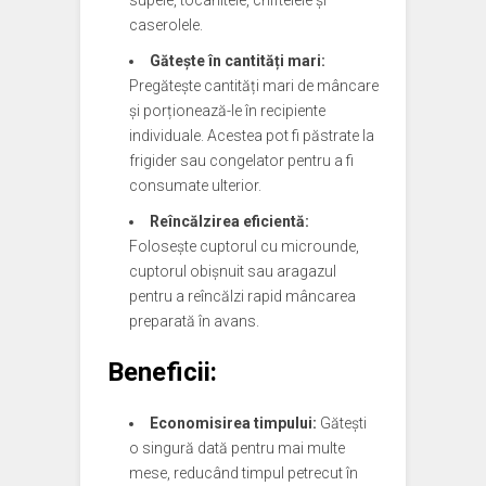
supele, tocanitele, chiftelele și
caserolele.
Gătește în cantități mari:
Pregătește cantități mari de mâncare
și porționează-le în recipiente
individuale. Acestea pot fi păstrate la
frigider sau congelator pentru a fi
consumate ulterior.
Reîncălzirea eficientă:
Folosește cuptorul cu microunde,
cuptorul obișnuit sau aragazul
pentru a reîncălzi rapid mâncarea
preparată în avans.
Beneficii:
Economisirea timpului:
Gătești
o singură dată pentru mai multe
mese, reducând timpul petrecut în