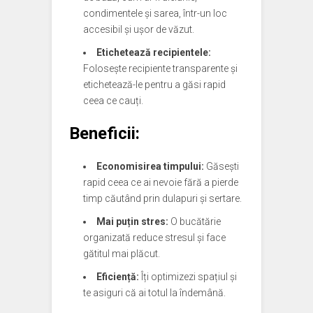
condimentele și sarea, într-un loc
accesibil și ușor de văzut.
Etichetează recipientele:
Folosește recipiente transparente și
etichetează-le pentru a găsi rapid
ceea ce cauți.
Beneficii:
Economisirea timpului:
Găsești
rapid ceea ce ai nevoie fără a pierde
timp căutând prin dulapuri și sertare.
Mai puțin stres:
O bucătărie
organizată reduce stresul și face
gătitul mai plăcut.
Eficiență:
Îți optimizezi spațiul și
te asiguri că ai totul la îndemână.