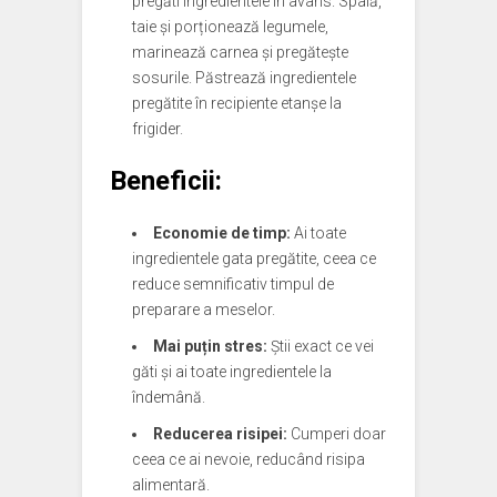
pregăti ingredientele în avans. Spală,
taie și porționează legumele,
marinează carnea și pregătește
sosurile. Păstrează ingredientele
pregătite în recipiente etanșe la
frigider.
Beneficii:
Economie de timp:
Ai toate
ingredientele gata pregătite, ceea ce
reduce semnificativ timpul de
preparare a meselor.
Mai puțin stres:
Știi exact ce vei
găti și ai toate ingredientele la
îndemână.
Reducerea risipei:
Cumperi doar
ceea ce ai nevoie, reducând risipa
alimentară.