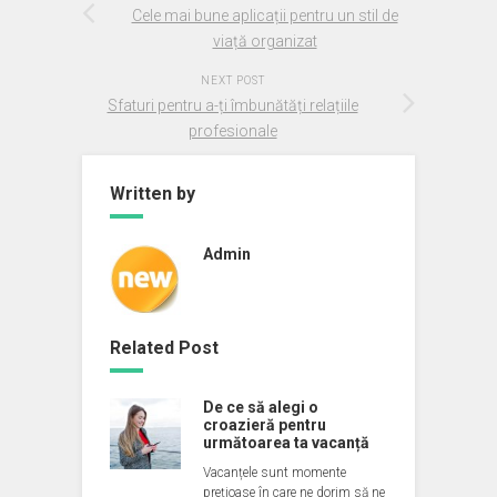
Cele mai bune aplicații pentru un stil de
viață organizat
NEXT POST
Sfaturi pentru a-ți îmbunătăți relațiile
profesionale
Written by
Admin
Related Post
De ce să alegi o
croazieră pentru
următoarea ta vacanță
Vacanțele sunt momente
prețioase în care ne dorim să ne