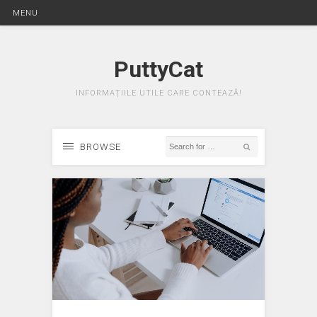
MENU
PuttyCat
INFORMAȚIILE UTILE CARE CONTEAZĂ!
BROWSE