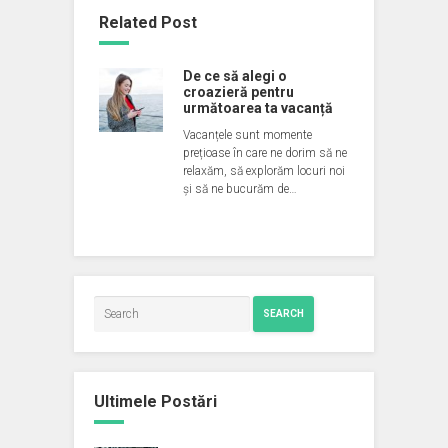
Related Post
De ce să alegi o
croazieră pentru
următoarea ta vacanță
Vacanțele sunt momente
prețioase în care ne dorim să ne
relaxăm, să explorăm locuri noi
și să ne bucurăm de…
SEARCH
Ultimele Postări