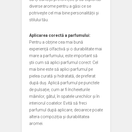
diverse arome pentru a găsi ce se
potrivește cel mai bine personalității și
stilului tău.
Aplicarea corectă a parfumului:
Pentru a obține cea mai bună
experiență olfactivă și o durabilitate mai
mare a parfumului, este important să
știi cum să aplici parfumul corect. Cel
mai bine este să aplici parfumul pe
pielea curată și hidratată, de preferat
după duș. Aplică parfumul pe punctele
de pulsație, cum ar fi încheieturile
mâinilor, gâtul, în spatele urechilor și în
interiorul coatelor. Evită să freci
parfumul după aplicare, deoarece poate
altera compoziția și durabilitatea
aromei.