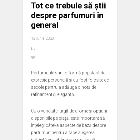
Tot ce trebuie să știi
despre parfumuri în
general
13 iunie 2023
by
Parfumurile sunt o formă populară de
expresie personală și au fost folosite de
secole pentru a adăuga o notă de
rafinament și eleganță.
Cu o varietate largă de arome și opțiuni
disponibile pe piață, este important să
înțelegi câteva aspecte de bază despre
parfumuri pentru a face alegerea
potrivită și a obține cea mai bună