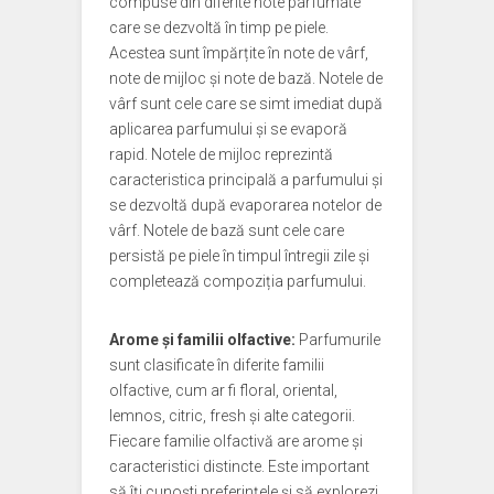
compuse din diferite note parfumate
care se dezvoltă în timp pe piele.
Acestea sunt împărțite în note de vârf,
note de mijloc și note de bază. Notele de
vârf sunt cele care se simt imediat după
aplicarea parfumului și se evaporă
rapid. Notele de mijloc reprezintă
caracteristica principală a parfumului și
se dezvoltă după evaporarea notelor de
vârf. Notele de bază sunt cele care
persistă pe piele în timpul întregii zile și
completează compoziția parfumului.
Arome și familii olfactive:
Parfumurile
sunt clasificate în diferite familii
olfactive, cum ar fi floral, oriental,
lemnos, citric, fresh și alte categorii.
Fiecare familie olfactivă are arome și
caracteristici distincte. Este important
să îți cunoști preferințele și să explorezi