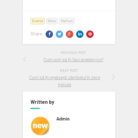
Diverse
Miros
Parfum
Share:
PREVIOUS POST
Cum poți să îți faci prieteni noi?
NEXT POST
Cum să îți regăsești zâmbetul în zece
minute
Written by
Admin