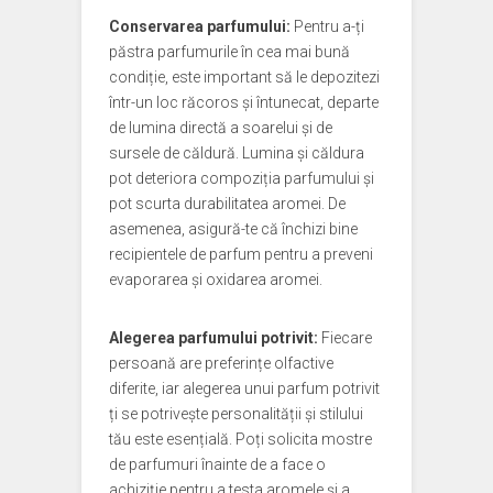
Conservarea parfumului:
Pentru a-ți
păstra parfumurile în cea mai bună
condiție, este important să le depozitezi
într-un loc răcoros și întunecat, departe
de lumina directă a soarelui și de
sursele de căldură. Lumina și căldura
pot deteriora compoziția parfumului și
pot scurta durabilitatea aromei. De
asemenea, asigură-te că închizi bine
recipientele de parfum pentru a preveni
evaporarea și oxidarea aromei.
Alegerea parfumului potrivit:
Fiecare
persoană are preferințe olfactive
diferite, iar alegerea unui parfum potrivit
ți se potrivește personalității și stilului
tău este esențială. Poți solicita mostre
de parfumuri înainte de a face o
achiziție pentru a testa aromele și a