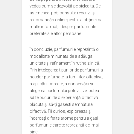
vedea cum se dezvoltă pe pielea ta. De
asemenea, poți consulta recenzii și
recomandări online pentru a obține mai
multe informații despre parfumurile
preferate ale altor persoane.
În concluzie, parfumurile reprezintă o
modalitate minunată de a adăuga
unicitate și rafinament în rutina zilnică.
Prin înțelegerea tipurilor de parfumuri, a
notelor parfumate, a familiilor olfactive,
a aplicării corecte, a conservării și
alegerea parfumului potrivit, vei putea
să te bucuri de o experiență olfactivă
plăcută și să-ți găsești semnătura
olfactivă. Fii curios, explorează și
încercați diferite arome pentru a găsi
parfumurile care te reprezintă cel mai
bine.