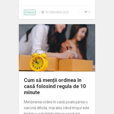
Diverse
0
16 FEBRUARIE 2025
Cum să menții ordinea în
casă folosind regula de 10
minute
Menținerea ordinii în casă poate părea o
sarcină dificilă, mai ales când timpul este
limitat și activitățile zilnice se adună…