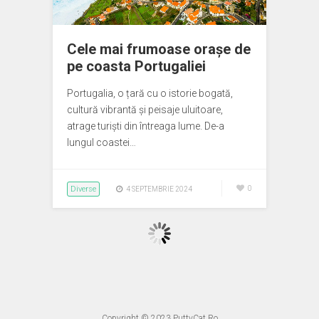
Cele mai frumoase orașe de
pe coasta Portugaliei
Portugalia, o țară cu o istorie bogată,
cultură vibrantă și peisaje uluitoare,
atrage turiști din întreaga lume. De-a
lungul coastei…
Diverse
0
4 SEPTEMBRIE 2024
Copyright © 2023
PuttyCat.Ro