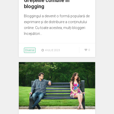
Greșelile comune în
blogging
Bloggingul a devenit o formă populară de
exprimare și de distribuire a conținutului
online. Cu toate acestea, mulți bloggeri
începători…
Diverse
0
4 IULIE 2023