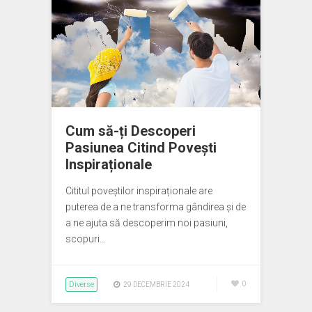
Cum să-ți Descoperi
Pasiunea Citind Povești
Inspiraționale
Cititul poveștilor inspiraționale are
puterea de a ne transforma gândirea și de
a ne ajuta să descoperim noi pasiuni,
scopuri…
Diverse
0
29 DECEMBRIE 2024