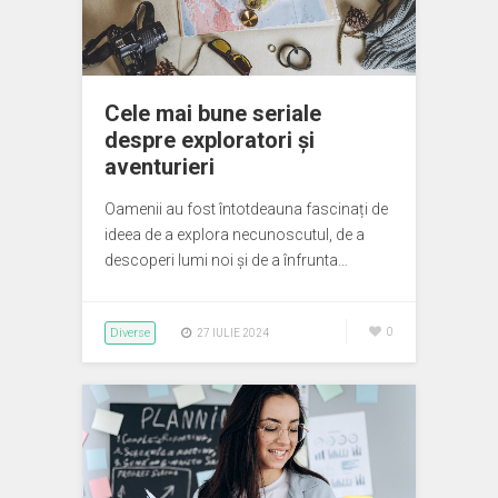
Cele mai bune seriale
despre exploratori și
aventurieri
Oamenii au fost întotdeauna fascinați de
ideea de a explora necunoscutul, de a
descoperi lumi noi și de a înfrunta…
Diverse
0
27 IULIE 2024