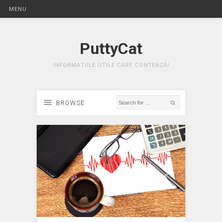
MENU
PuttyCat
INFORMAȚIILE UTILE CARE CONTEAZĂ!
BROWSE