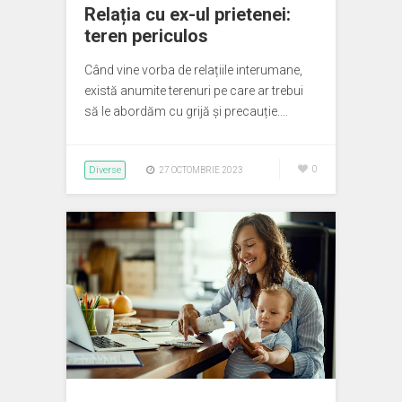
Relația cu ex-ul prietenei:
teren periculos
Când vine vorba de relațiile interumane,
există anumite terenuri pe care ar trebui
să le abordăm cu grijă și precauție.…
Diverse
0
27 OCTOMBRIE 2023