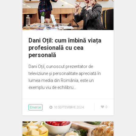
Dani Oțil: cum îmbină viața
profesională cu cea
personală
Dani Oțil, cunoscut prezentator de
televiziune și personalitate apreciată în
lumea media din România, este un
exemplu viu de echilibru…
Diverse
0
16 SEPTEMBRIE 2024