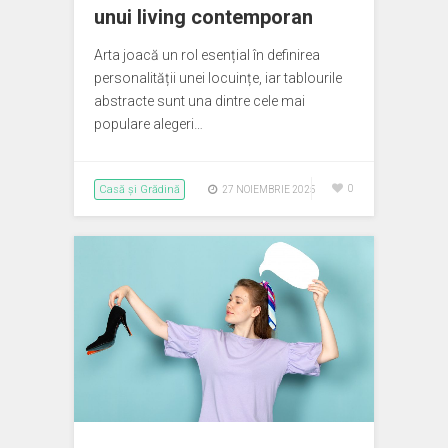
unui living contemporan
Arta joacă un rol esențial în definirea
personalității unei locuințe, iar tablourile
abstracte sunt una dintre cele mai
populare alegeri…
Casă și Grădină
0
27 NOIEMBRIE 2025