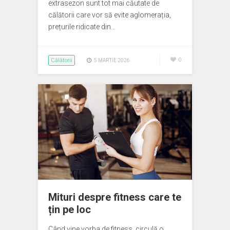
extrasezon sunt tot mai căutate de
călătorii care vor să evite aglomerația,
prețurile ridicate din…
Călătorii
0
5 MARTIE 2026
Mituri despre fitness care te
țin pe loc
Când vine vorba de fitness, circulă o