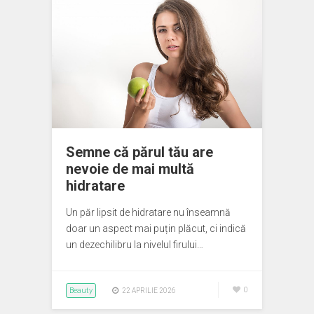
Semne că părul tău are
nevoie de mai multă
hidratare
Un păr lipsit de hidratare nu înseamnă
doar un aspect mai puțin plăcut, ci indică
un dezechilibru la nivelul firului…
Beauty
0
22 APRILIE 2026