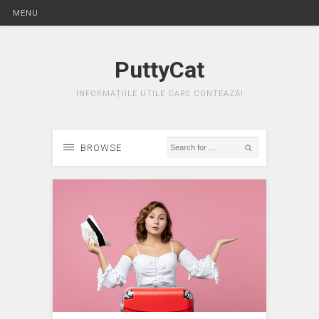
MENU
PuttyCat
INFORMAȚIILE UTILE CARE CONTEAZĂ!
BROWSE