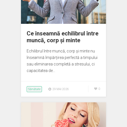
Ce înseamnă echilibrul între
muncă, corp și minte
Echilibrul între muncă, corp și minte nu
înseamnă împărțirea perfectă a timpului
sau eliminarea completă a stresului, ci
capacitatea de…
Sănătate
0
29 MAI 2026