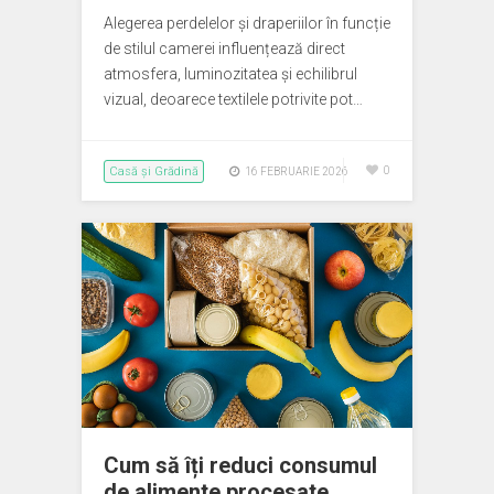
Alegerea perdelelor și draperiilor în funcție
de stilul camerei influențează direct
atmosfera, luminozitatea și echilibrul
vizual, deoarece textilele potrivite pot…
Casă și Grădină
0
16 FEBRUARIE 2026
Cum să îți reduci consumul
de alimente procesate