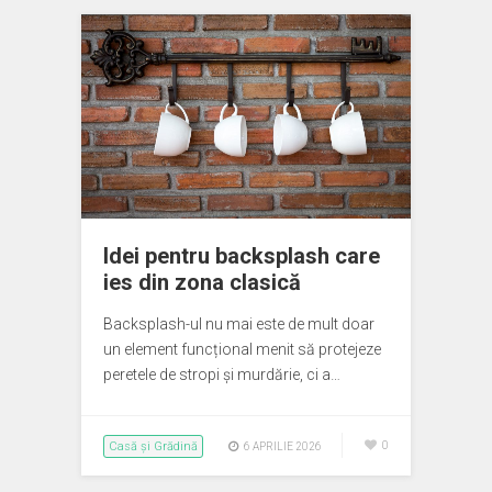
Idei pentru backsplash care
ies din zona clasică
Backsplash-ul nu mai este de mult doar
un element funcțional menit să protejeze
peretele de stropi și murdărie, ci a…
Casă și Grădină
0
6 APRILIE 2026