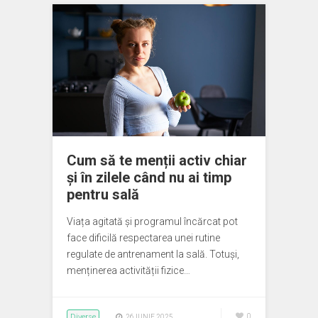
Cum să te menții activ chiar
și în zilele când nu ai timp
pentru sală
Viața agitată și programul încărcat pot
face dificilă respectarea unei rutine
regulate de antrenament la sală. Totuși,
menținerea activității fizice…
Diverse
0
26 IUNIE 2025