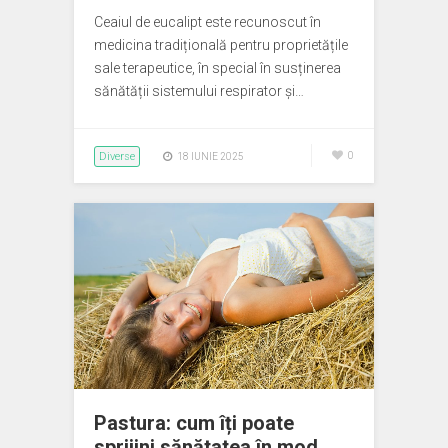
Ceaiul de eucalipt este recunoscut în
medicina tradițională pentru proprietățile
sale terapeutice, în special în susținerea
sănătății sistemului respirator și…
Diverse
0
18 IUNIE 2025
Pastura: cum îți poate
sprijini sănătatea în mod