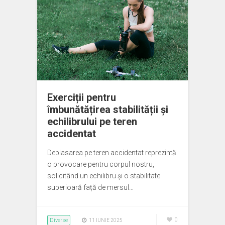
Exerciții pentru
îmbunătățirea stabilității și
echilibrului pe teren
accidentat
Deplasarea pe teren accidentat reprezintă
o provocare pentru corpul nostru,
solicitând un echilibru și o stabilitate
superioară față de mersul…
Diverse
0
11 IUNIE 2025