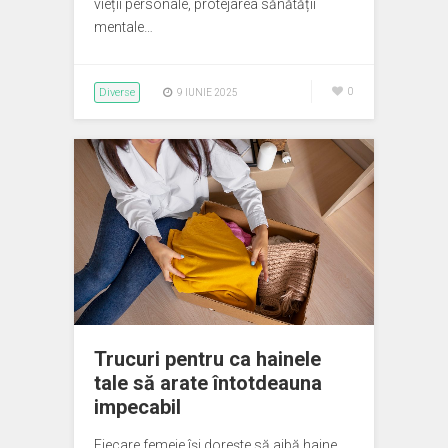
vieții personale, protejarea sănătății
mentale…
Diverse
0
9 IUNIE 2025
Trucuri pentru ca hainele
tale să arate întotdeauna
impecabil
Fiecare femeie își dorește să aibă haine