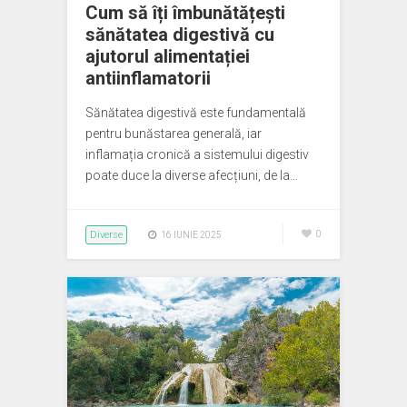
Cum să îți îmbunătățești
sănătatea digestivă cu
ajutorul alimentației
antiinflamatorii
Sănătatea digestivă este fundamentală
pentru bunăstarea generală, iar
inflamația cronică a sistemului digestiv
poate duce la diverse afecțiuni, de la…
Diverse
0
16 IUNIE 2025