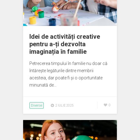
Idei de activități creative
pentru a-ți dezvolta
imaginația în familie
Petrecerea timpului în familie nu doar că
întărește legăturile dintre membrii
acesteia, dar poate fi și o oportunitate
minunată de…
Diverse
0
2 IULIE 2025