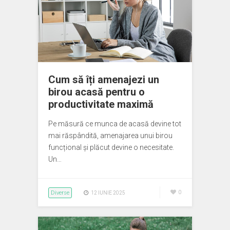
Cum să îți amenajezi un
birou acasă pentru o
productivitate maximă
Pe măsură ce munca de acasă devine tot
mai răspândită, amenajarea unui birou
funcțional și plăcut devine o necesitate.
Un…
Diverse
0
12 IUNIE 2025