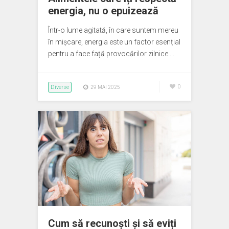
energia, nu o epuizează
Într-o lume agitată, în care suntem mereu
în mișcare, energia este un factor esențial
pentru a face față provocărilor zilnice.…
Diverse
0
29 MAI 2025
Cum să recunoști și să eviți