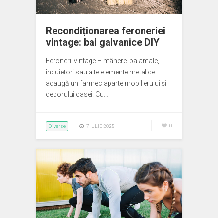
Recondiționarea feroneriei
vintage: bai galvanice DIY
Feronerii vintage – mânere, balamale,
încuietori sau alte elemente metalice –
adaugă un farmec aparte mobilierului și
decorului casei. Cu…
Diverse
0
7 IULIE 2025