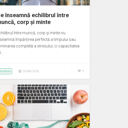
e înseamnă echilibrul între
uncă, corp și minte
chilibrul între muncă, corp și minte nu
nseamnă împărțirea perfectă a timpului sau
liminarea completă a stresului, ci capacitatea
e…
ănătate
0
29 MAI 2026