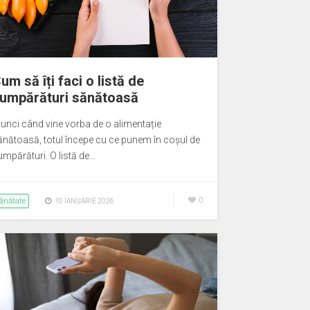
um să îți faci o listă de
umpărături sănătoasă
tunci când vine vorba de o alimentație
ănătoasă, totul începe cu ce punem în coșul de
umpărături. O listă de…
ănătate
0
10 IANUARIE 2026