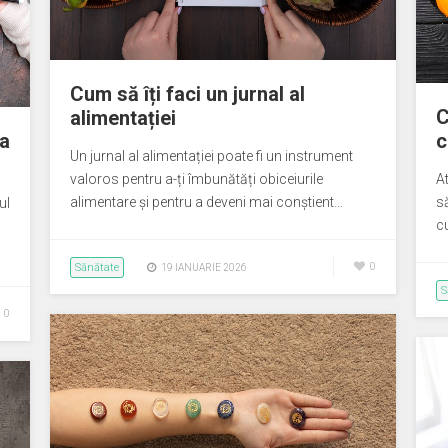
Cum să îți faci un jurnal al
C
alimentației
 a
c
Un jurnal al alimentației poate fi un instrument
valoros pentru a-ți îmbunătăți obiceiurile
A
alimentare și pentru a deveni mai conștient…
s
ul
c
Sănătate
0
19 IANUARIE 2026
S
0