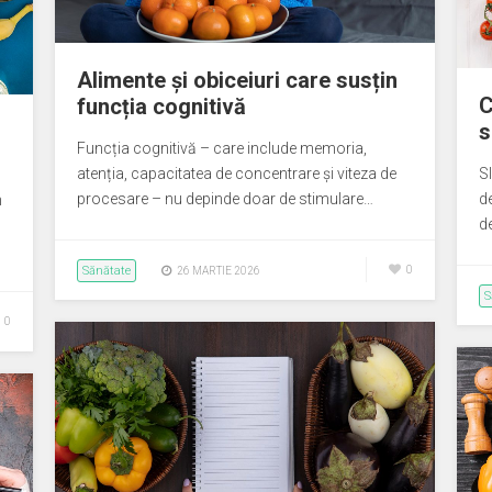
Alimente și obiceiuri care susțin
C
funcția cognitivă
s
Funcția cognitivă – care include memoria,
atenția, capacitatea de concentrare și viteza de
S
procesare – nu depinde doar de stimulare…
d
n
d
Sănătate
0
26 MARTIE 2026
S
0