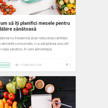
um să îți planifici mesele pentru
lăbire sănătoasă
lăbirea nu înseamnă doar reducerea cantității
e alimente consumate, ci și adoptarea unui stil
e viață sănătos, în care alimentația…
ănătate
0
17 FEBRUARIE 2026