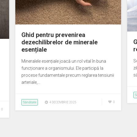
Ghid pentru prevenirea
G
dezechilibrelor de minerale
r
esențiale
S
Mineralele esențiale joacă un rol vital în buna
zi
funcționare a organismului. Ele participă la
s
procese fundamentale precum reglarea tensiunii
arteriale,…
S
Sănătate
0
4 DECEMBRIE 2025
0