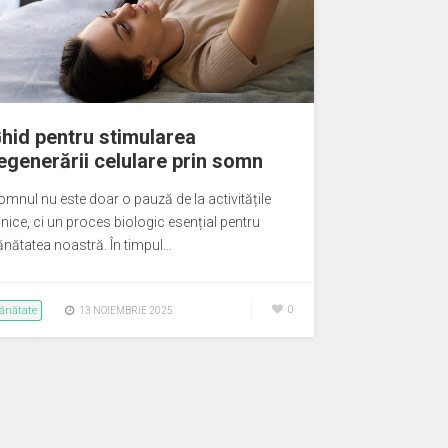
hid pentru stimularea
egenerării celulare prin somn
omnul nu este doar o pauză de la activitățile
lnice, ci un proces biologic esențial pentru
ănătatea noastră. În timpul…
ănătate
0
13 NOIEMBRIE 2025