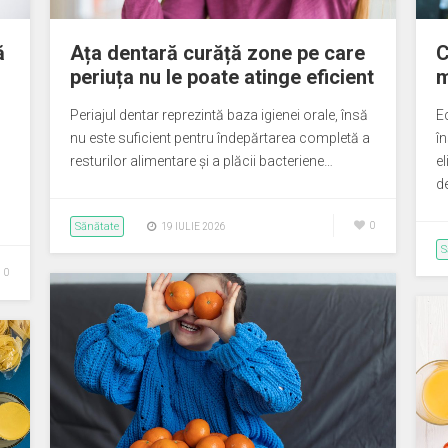
ă
Ața dentară curăță zone pe care
C
periuța nu le poate atinge eficient
m
Periajul dentar reprezintă baza igienei orale, însă
E
nu este suficient pentru îndepărtarea completă a
î
resturilor alimentare și a plăcii bacteriene…
e
d
Sănătate
0
19 IULIE 2026
S
0